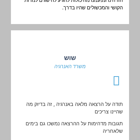
הזדהינו ונפעמנו מהיכולות להגיע להישגים למרות
הקושי והמכשולים שהיו בדרך.
שוש
משרד האנרגיה
תודה
על
הרצאה
מלאה
באנרגיה
,
זה
בדיוק
מה
שהיינו
צריכים
תגובות
מדהימות
על
ההרצאה
נמשכו
גם
בימים
שלאחריה