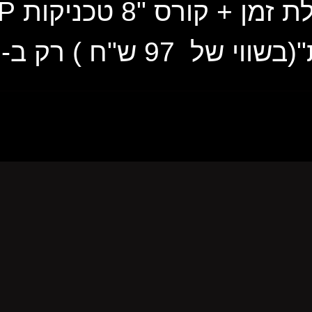
 97 ש"ח ) רק ב- 27 ש"ח.