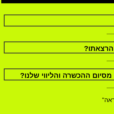
הרצאתו?
אה"