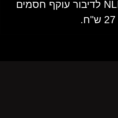
גישה להדרכה ללא הגבלת זמן + קורס "8 טכניקות NLP לדיבור עוקף חסמים