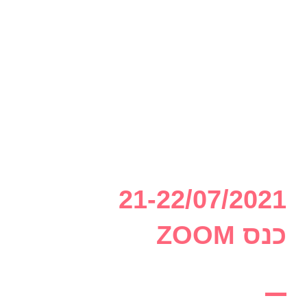
כנס מסיפור אישי לספר
והרצאה
כנס ייחודי ופורץ דרך למרצים, סופרים
ואנשים מעוררי השראה
21-22/07/2021
כנס ZOOM