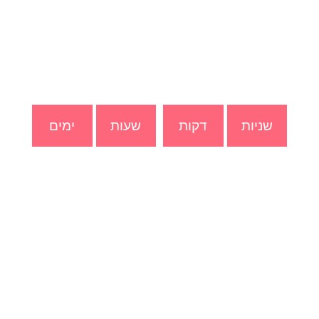
הצטרף ליומיים של הכנס המשפיע ביותר בתחום
לשנה זו
עם טובי המנחים בתחומם.
שניות
דקות
שעות
ימים
בכנס דיגיטאלי וייחודי,
ייקחו חלק 20 מרצים מומחים ופורצי דרך
שיעניקו לך השראה ודרך יישומית
לצאת לאור עם הספר וההרצאה שלך ולהשפיע על
העולם!