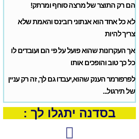
הם
רק
התוצר
של מרצה סוחף ומרתק!
לא
כל
אחד
הוא
אנתוני
רובינס
והאמת
שלא
צריך
להיות
אך
העקרונות
שהוא
פועל
על
פי
הם
ועובדים
לו
כל
כך
טוב
והופכים
אותו
לפרפורמר
הענק
שהוא
,
יעבדו
גם
לך
,
זה
רק
עניין
של
תירגול...
בסדנה יתגלו לך :