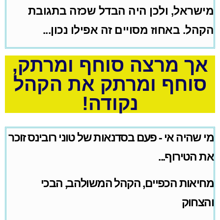
מישראל
,
ולכן
היה
הבדל
שכזה
בתגובת
הקהל
.
באחוז
מסויים
זה
אפילו
נכון...
אך
מרצה
סוחף ומרתק,
סוחף ומרתק את הקהל
נקודה!
מי
שהיה
אי - פעם
בסדנאות
של
טוני
רובינס
זוכר
את
הטירוף...
מחיאות
הכפיים
,
הקהל
המשולהב
,
הבכי
והצחוק