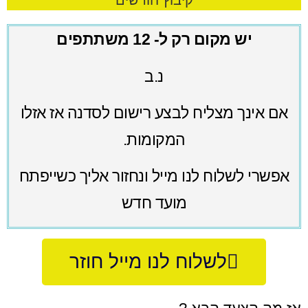
קיבוץ חורשים
יש מקום רק ל- 12 משתתפים
נ
.
ב
אם
אינך
מצליח
לבצע
רישום
לסדנה
אז
אזלו
המקומות
.
אפשרי
לשלוח
לנו
מייל
ונחזור
אליך
כשייפתח
מועד
חדש
לשלוח לנו מייל חוזר