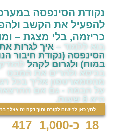
נקודת הסינפסה במערכת 
להפעיל את הקשב ולהפנ
כריזמה,
בלי מצגת – ומו
בוא ללמוד –
איך לגרות את
הסינפסה (נקודת חיבור הנוי
במוח) ולגרום לקהל
להזדק
בכיסא ולהרים את המבט
מהסמארטפון אליך בכל רג
על הבמה - גם אם ההרצאה
היא 8 שעות.
‏לחץ כאן לרישום לקורס ותוך דקה זה אצלך במי
18
כ-1,000
417