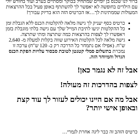
ברור לנו שכנס בן יומיים שמתחיל בבוקר ומסתיים בערב ועוד בחודש יולי
עם הילדים בחופשה לא יאפשר לך להשתתף באופן פעיל בכל ההרצאות
המעולות שממתינות לך…אז הכרטיס הזה הוא בדיוק עבורך!
כרטיס כסף יעניק לך גישה מלאה להקלטות הכנס ללא הגבלת זמן
כל ההקלטות יגיעו לתיבת המייל שלך עם גישה בלתי מוגבלת בזמן
ויאפשרו לך לצפות בהרצאות כמה שתרצה ומתי שתרצה.
גישה מלאה לכל הקלטות האירוע שווה בקלות למעלה מ- 2,640
ש"ח. (אפילו אם נתמחר כל הדרכה רק ב- 120 ש"ח) ערכה זו
נמכרת
בתשלום סמלי קטנטן לטובת סבסוד עלויות הפקת הכנס
הגדול והמיוחד הזה.
אבל זה לא נגמר כאן!
לצפות בהדרכות
זה מעולה!
אבל מה אם היינו יכולים לעזור לך עוד קצת
ובאופן אישי יותר?
כרטיס הזהב זה כבר ליגה אחרת לגמרי…