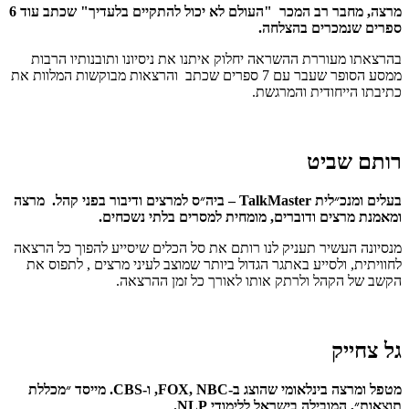
מרצה, מחבר רב המכר "העולם לא יכול להתקיים בלעדיך" שכתב עוד 6
ספרים שנמכרים בהצלחה.
בהרצאתו מעוררת ההשראה יחלוק איתנו את ניסיונו ותובנותיו הרבות
ממסע הסופר שעבר עם 7 ספרים שכתב והרצאות מבוקשות המלוות את
כתיבתו הייחודית והמרגשת.
רותם שביט
בעלים ומנכ״לית TalkMaster – ביה״ס למרצים ודיבור בפני קהל. מרצה
ומאמנת מרצים ודוברים, מומחית למסרים בלתי נשכחים.
מנסיונה העשיר תעניק לנו רותם את סל הכלים שיסייע להפוך כל הרצאה
לחוויתית, ולסייע באתגר הגדול ביותר שמוצב לעיני מרצים , לתפוס את
הקשב של הקהל ולרתק אותו לאורך כל זמן ההרצאה.
גל צחייק
מטפל ומרצה בינלאומי שהוצג ב-FOX, NBC, ו-CBS. מייסד ״מכללת
תוצאות״, המובילה בישראל ללימודי NLP.