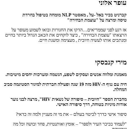
עופר אלוני
קברניט בכיר באל -על , מאסטר NLP מומחה בטיפול בחרדת
טיסה
ומרצה על "עוצמת הבחירה"
אז רגע לפני שממריאים…הדקו את החגורות ובואו לשמוע מעופר על
הרצאתו "עוצמת הבחירה" , כיצד לוקחים את הכאב הגדול ביותר בחיים
ומנתבים אותו לעשיה חיובית , מעצימה ומשנת חיים.
מירי קנבסקי
מאמנת ומלווה אנשים ועסקים לשפע, הגשמה ומערכות יחסים מיטיבות.
חיה עם נגיף ה-HIV מזה 19 שנה ופעילה חברתית למיגור הסטיגמה סביב
המחלה.
מחברת הספר "חיובית – סיפורה של נשאית HIV", מרצה לבני נוער
אודות מיניות בטוחה, דרך סיפורה האישי.
סיפור אישי כדרך לביטוי בעולם – את מי זה מעניין ולמה זה כדאי?
"לעמוד בכיכר העיר ולספר" – אומץ ואותנטיות, פחד ובושה וכל מה