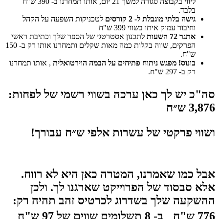
ליווי בקבוצה סגורה למשך 21 יום, אותו תמחרנו ב- 390 ש"ח
בלבד.
גישה בלתי מוגבלת ל- 2 קורסים
לטכניקות השפעה על הקהל
וחיבור עמוק איתו בשווי 399 ש"ח
אתגר 72 השעות
לתכנון אסטרטגי של הספר שלך וכתיבת ראשי
הפרקים, שווה בקלות כמה מאות שקלים ותמחרנו אותו רק ב- 150
ש"ח.
בונוס! מפגש ניתוח פתיחים על הבמה הוירטואלית
, אותו תמחרנו
רק ב- 297 ש"ח.
סה"כ יש לך כאן ערכה
בשווי רשמי של לפחות:
3,876 ש״ח
ושווי פרקטי של עשרות אלפי ש״ח עבורך!
אבל כמו שאמרנו, המטרה כאן היא לא רווח.
אלא סבסוד של הפרוייקט שארגנו לך. ולכן
ההשקעה שלך בשדרוג לכרטיס זהב תהיה רק:
776 ש"ח ב- 8 תשלומים שווים של 97 ש"ח