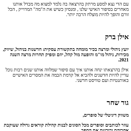
עם הדי נצא למסע מרתק בהרצאה בה נלמד למצוא מה מבדל אותנו
מאחרים בסיפור האישי שלנו , ומנסיון כשיש את ה"מה" המדוייק , הכל
זורם והופך להיות מוצלח הרבה יותר.
אילן ברק
יועץ ניהולי ומרצה בכיר מומחה בתקשורת עסקית: חדשנות בניהול, שיווק,
מכירות, ניהול מו"מ והופעה מול קהל, יוזם ומפיק תחרות מרצה השנה
2021.
אילן בהרצאתו ינחה אותנו איך עם סיפור שמלווה אותנו שנים רבות נוכל
עדיין להיות חדשנים ולהביא אל קדמת הבמה את המסרים האישיים
באותנטיות ועם טוויסט חדשני.
גור שחר
משווק דיגיטלי של סופרים,
עוזר לכותבים וסופרים מכל הסוגים לבנות קהילת קוראים גדולה שעוקבת
אחריהם ורוכשת את הספר,