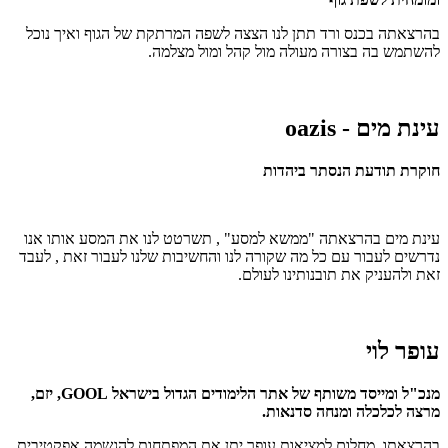
בהרצאתה בכנס ורד תתן לנו הצצה לשפה המרתקת של הגוף ואיך נוכל
להשתמש בה בצורה מעולה מול קהל ומול מצלמה.
עינת מים - oazis
חוקרת תודעת הנסתר ביהדות
עינת מים בהרצאתה "ממשא למסע" , תשרטט לנו את המסע אותו אנו
נדרשים לעבור עם כל מה שקורה לנו והחשיבות שלנו לעבור זאת , לעבד
זאת ולהעניק את תובנותינו לעולם.
עופר לוי
מנכ"ל ומייסד משותף של אתר הלימודים הגדול בישראל GOOL, יזם,
מרצה לכלכלה ומנחה סדנאות.
בהרצאתו, מחלום למציאות עופר יתן את המפתחות להגשמה אפקטיבית