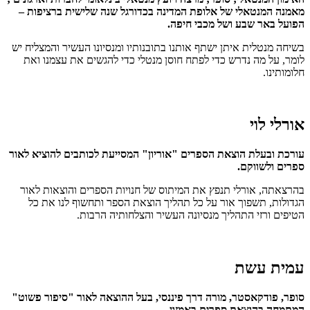
מאמנה המנטאלי של אלופת המדינה בכדורגל שנה שלישית ברציפות –
הפועל באר שבע ושל מכבי חיפה.
בשיחה מנטלית איתן ישתף אותנו בתובנותיו ומנסיונו העשיר והמצליח יש
לומר, על מה נדרש כדי לפתח חוסן מנטלי כדי להגשים את עצמנו ואת
חלומותינו.
אורלי לוי
עורכת ובעלת הוצאת הספרים "אוריון" המסייעת לכותבים להוציא לאור
ספרים ולשווקם.
בהרצאתה, אורלי תנפץ את המיתוס של חנויות הספרים והוצאות לאור
הגדולות, תשפוך אור על כל תהליך הוצאת הספר ותחשוף לנו את כל
הטיפים ורזי התהליך מנסיונה העשיר והצלחותיה הרבות.
עמית עשת
סופר, פודקאסטר, מורה דרך פיננסי, בעל ההוצאה לאור "סיפור פשוט"
המתמחה בהוצאת ספרים באמזון