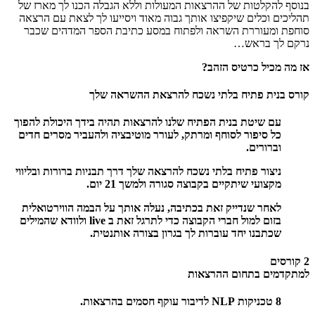
בנוסף להקלטות של ההרצאות המעולות וללא הגבלה הכנו לך מארז של
תהליכים וכלים שיקפיצו אותך גבוה מאוד ויסייעו לך לצאת עם הרצאה
סוחפת ומעוררת השראה ולפתוח במסע כתיבת הספר המדהים שכבר
נרקם לך בראש…
אז מה מכיל כרטיס הזהב?
קורס בנית פתיח בלתי נשכח להרצאת ההשראה שלך
עם שיטת בנית הפתיח שלנו להרצאות תהיה בידך היכולת להפוך
כל סיפור לסוחף ומרתק, לעורר מוטיבציה ולהעביר מסרים חדים
וברורים.
ניצור פתיח בלתי נשכח להרצאה שלך דרך תבניות ברורות ובליווי
מקצועי שיתקיים בקבוצה סגורה ולמשך 21 יום.
לאחר שנדייק זאת בכתיבה, נעלה אותך על הבמה הווירטואלית
בזום למול חברי הקבוצה כדי לתרגל זאת ב live ולוודא שהמילים
שכתבנו יחד עוברות לך בגרון בצורה אותנטית.
2 קורסים
למתקדמים בתחום ההרצאות
8 טכניקות NLP לדיבור עוקף חסמים בהרצאות.