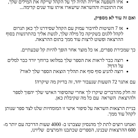
איזו השפעה אדירה תהיה לך על הקהל שייקח את המילים שלך,
את התובנות וההשראה שישארו איתו עוד שנים קדימה...
ואם זה עוד לא מספיק,
אז 7 השיטות לחיבור עמוק עם הקהל שסידרנו לך כאן תגרום
לקהל ללגום בשקיקה כל מילה שלך, לגשת אליך בהתרגשות בסוף
ההרצאה ופשוט לרצות עוד ממך בתום ההרצאה.
כך שמכירת ספרים, או כל מוצר אחר הופך להיות קל שבעתיים.
רוצה כבר לראות את הספר שלך במלואו ברוחך יורד כבר למלים
על הדף?
רוצה להניע סוף סוף את תהליך הוצאת הספר שלך לאור?
עם אתגר 72 השעות שנעבור יחד, זה בדיוק מה שיקרה!
זה חלק מהדברים שיקרו לך אחרי שהסיפור האישי שלך יהפוך לספר
ולהרצאת השראה עם כל מה שקיבלת כאן.
בניית הרצאות השראה על סיפור אישי זו המומחיות שלנו לצד ספר שנותן
לקהל עוד ממך.
ואנחנו רוצים לתת לך מהנסיון שצברנו ב- 4000 שעות הדרכה עם יותר מ-
600 ההרצאות שבנינו, הספרים שכתבנו והמרצים שליוינו,