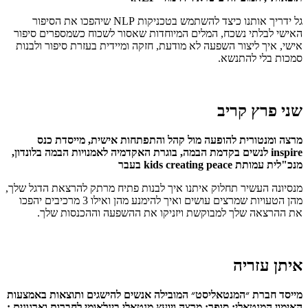
גל ידריך אותנו כיצד להשתמש בטכניקות NLP שיהפכו את הסיפור
האישי לבלתי נשכח, המלים המיוחדות שאסור לשכוח כשמספרים סיפור
אישי, איך ליצור השפעה לא מודעת, חזקה ומיידית בעזרת סיפור ולבנות
סמכות בלי להתנשא.
שני פרץ קריב
מרצה ומנטורית להופעה מול קהל והתפתחות אישית, מייסדת כנס
inspire לנשים בקדמת הבמה, בוגרת האקדמיה לאמנויות הבמה בלונדון,
מנכ"לית עמותת kids creating peace בעבר
מנסיונה העשיר תחלוק איתנו איך לבנות פתיח מרתק להרצאת הדגל שלך,
מהן הטעויות שמרצים עושים ואיך להימנע מהן
ואילו 3 מרכיבים יהפכו
את ההרצאה שלך למבוקשת ויזניקו את ההשפעה וההכנסות שלך.
איתן עזריה
מייסד חברת ״המנטאליסט״ המובילה אנשים להישגים ותוצאות באמצעות
האימון המנטאלי; סופר; מרצה ויועץ מנטאלי בינלאומי לחברות וארגונים ;