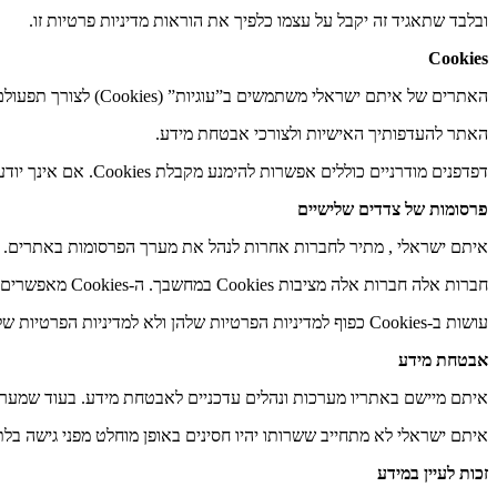
ובלבד שתאגיד זה יקבל על עצמו כלפיך את הוראות מדיניות פרטיות זו.
Cookies
האתרים של איתם ישראלי משתמשים ב”עוגיות” (Cookies) לצורך תפעולם השוטף והתקין, ובכלל זה כדי לאסוף נתונים סטטיסטיים אודות השימוש באתר, לאימות פרטים, כדי להתאים את
האתר להעדפותיך האישיות ולצורכי אבטחת מידע.
דפדפנים מודרניים כוללים אפשרות להימנע מקבלת Cookies. אם אינך יודע כיצד לעשות זאת, בדוק בקובץ העזרה של הדפדפן שבו אתה משתמש.
פרסומות של צדדים שלישיים
איתם ישראלי , מתיר לחברות אחרות לנהל את מערך הפרסומות באתרים. ה
חברות אלה חברות אלה מציבות Cookies במחשבך. ה-Cookies מאפשרים להן לאסוף מידע על האתרים שבהם צפית בפרסומות שהציבו ועל אילו פרסומות הקשת. השימוש שחברות אלה
עושות ב-Cookies כפוף למדיניות הפרטיות שלהן ולא למדיניות הפרטיות של איתם ישראלי .
אבטחת מידע
איתם מיישם באתריו מערכות ונהלים עדכניים לאבטחת מידע. בעוד שמערכו
איתם ישראלי לא מתחייב ששרותו יהיו חסינים באופן מוחלט מפני גישה בל
זכות לעיין במידע