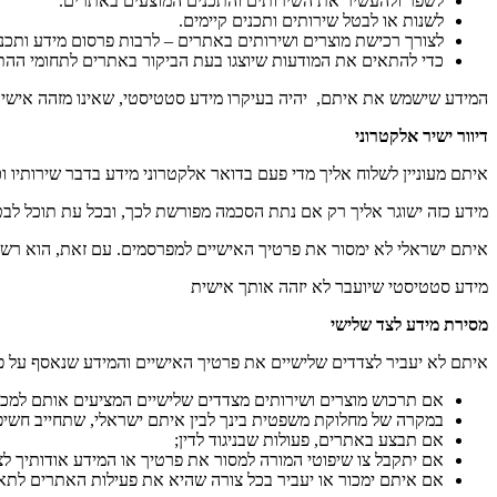
לשפר ולהעשיר את השירותים והתכנים המוצעים באתרים.
לשנות או לבטל שירותים ותכנים קיימים.
לצורך רכישת מוצרים ושירותים באתרים – לרבות פרסום מידע ותכני
כדי להתאים את המודעות שיוצגו בעת הביקור באתרים לתחומי ההתע
המידע שישמש את איתם, יהיה בעיקרו מידע סטטיסטי, שאינו מזהה אישית
דיוור ישיר אלקטרוני
איתם מעוניין לשלוח אליך מדי פעם בדואר אלקטרוני מידע בדבר שירותיו וכן
מידע כזה ישוגר אליך רק אם נתת הסכמה מפורשת לכך, ובכל עת תוכל לב
איתם ישראלי לא ימסור את פרטיך האישיים למפרסמים. עם זאת, הוא רש
מידע סטטיסטי שיועבר לא יזהה אותך אישית
מסירת מידע לצד שלישי
איתם לא יעביר לצדדים שלישיים את פרטיך האישיים והמידע שנאסף על 
אם תרכוש מוצרים ושירותים מצדדים שלישיים המציעים אותם למכ
במקרה של מחלוקת משפטית בינך לבין איתם ישראלי, שתחייב חשיפ
אם תבצע באתרים, פעולות שבניגוד לדין;
אם יתקבל צו שיפוטי המורה למסור את פרטיך או המידע אודותיך לצ
אם איתם ימכור או יעביר בכל צורה שהיא את פעילות האתרים לתאגי