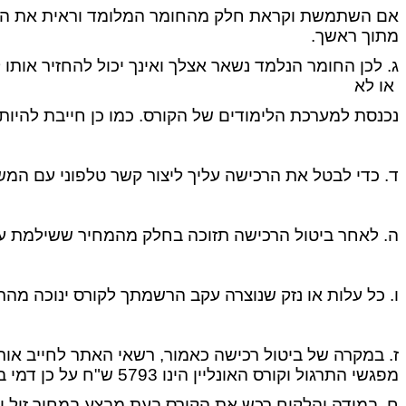
אם השתמשת וקראת חלק מהחומר המלומד וראית את הסרטו
מתוך ראשך.
ג. לכן החומר הנלמד נשאר אצלך ואינך יכול להחזיר אות
או לא
נכנסת למערכת הלימודים של הקורס. כמו כן חייבת להיות
ד. כדי לבטל את הרכישה עליך ליצור קשר טלפוני עם המשרד בטלפון
ה. לאחר ביטול הרכישה תזוכה בחלק מהמחיר ששילמת עבור
ו. כל עלות או נזק שנוצרה עקב הרשמתך לקורס ינוכה מהת
מפגשי התרגול וקורס האונליין הינו 5793 ש"ח על כן דמי ביטול יהיו 2895 ש"ח
ח. במידה והלקוח רכש את הקורס בעת מבצע במחיר זול יותר מ- 6989 ש"ח אז ינוכו 2895 ש"ח מהמ