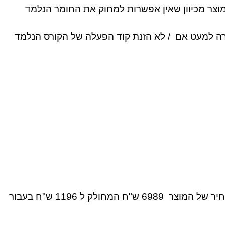
וצר מכיוון שאין אפשרות למחוק את החומר הנלמד
חזרה למעט אם / לא הזנת קוד הפעלה של הקורס הנלמד
ז. במקרה של ביטול רכישה כאמור, רשאי האתר לחייב אותך בדמי ביטול בשיעור של 50% ממחיר המוצר/שירות המחיר של המוצר 6989 ש"ח המחולק ל 1196 ש"ח בעבור