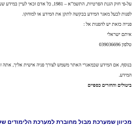
על-פי חוק הגנת הפרטיות, התשמ”א – 1981, כל אדם זכאי לעיין במידע שעליו המוחזק במאגר מידע. אדם שעיין במידע שעליו ומצא כי אינו נכון, שלם, ברור או מעודכן, רשאי
לפנות לבעל מאגר המידע בבקשה לתקן את המידע או למוחקו.
פנייה כזאת יש להפנות אל :
איתם ישראלי
טלפון 039036696
בנוסף, אם המידע שבמאגרי האתר משמש לצורך פניה אישית אליך, אתה זכאי על-פי חוק הגנת הפרטיות, התש
המידע.
ביטולים והחזרים כספיים
מכיוון שמערכת מבול מחוברת למערכת הלימודים של