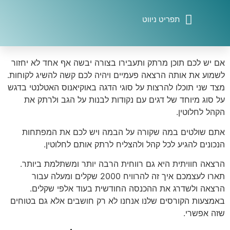
המרצים שלנו אינם דוקטורים באוניברסיטה המרצים מול קבוצת
סטודנטים. הרצאה חוויתית בנויה במתכונת שונה לחלוטין בו הידע
המועבר הוא חשוב אבל אופן ההצגה של הדברים חשוב הרבה
יותר.
דף הבית התוכנית ליצירת הרצאת השראה על סיפור אישי
תוכנית הדגל לבניית הרצאת השראה על סיפור אישי
איך ליצור פתיח בלתי נשכח להרצאה
איתם ישראלי- הרצאות לחברות וארגונים
אם יש לכם תוכן מרתק ותעבירו בצורה יבשה אף אחד לא יחזור
לשמוע את אותה הרצאה פעמיים ויהיה לכם קשה להשיג לקוחות.
מצד שני תוכלו להרצות על סוגי הדגה באוקיאנוס האטלנטי בדגש
על סוג מיוחד של דגים עם נקודות לבנות על הגב ולרתק את
הקהל לחלוטין.
אתם שולטים במה שקורה על הבמה ויש לכם את המפתחות
הנכונים להגיע לכל קהל ולהצליח לרתק אותם לחלוטין.
הרצאה חוויתית היא גם רווחית הרבה יותר ומשתלמת ביותר.
תארו לעצמכם איך זה להרוויח 2000 שקלים ומעלה עבור
הרצאה ולשדרג את ההכנסה החודשית בעוד אלפי שקלים.
באמצעות הקורסים שלנו אנחנו לא רק חושבים אלא גם בטוחים
שזה אפשרי.