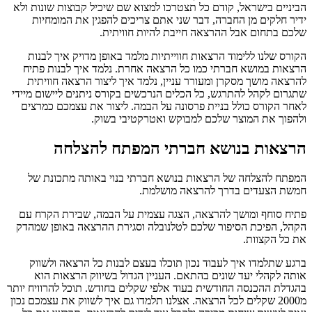
הביניים בישראל, קודם כל תצטרכו למצוא שם שיכיל קבוצות שונות ולא
ידיר חלקים מן החברה, דבר שני אתם צריכים להפגין את המומחיות
שלכם בתחום אבל ההרצאה חייבת להיות חוויתית.
הקורס שלנו ללימוד הרצאות חווייתיות מלמד באופן מדויק איך לבנות
הרצאות במושא חברתי כמו כל הרצאה אחרת. נלמד איך לבנות פתיח
להרצאה מושך מסקרן ומעורר עניין, נלמד איך ליצור הרצאה חוויתית
שתגרום לקהל להתרגש, כל הכלים הנרכשים בקורס ניתנים ליישום מיידי
לאחר הקורס כולל בניית פרסונה על הבמה. ליצור את עצמכם כמרצים
ולהפוך את המוצר שלכם למבוקש ואטרקטיבי בשוק.
הרצאות בנושא חברתי המפתח להצלחה
המפתח להצלחה של הרצאות בנושא חברתי בנוי באותה מתכונת של
חמשת הצעדים בדרך להרצאה מושלמת.
פתיח סוחף ומושך להרצאה, הצגה עצמית על הבמה, שבירת הקרח עם
הקהל, הפיכת הסיפור שלכם לטלנובלה וסגירת ההרצאה באופן שמהדק
את כל הקצוות.
ברגע שתלמדו איך לעבוד נכון תוכלו בעצם לבנות כל הרצאה ולשווק
אותה לקהלי יעד שונים בהתאם. העניין הגדול בשיווק הרצאות הוא
בהגדלת ההכנסה החודשית בעוד אלפי שקלים בחודש. תוכל להרוויח יותר
מ2000 שקלים לכל הרצאה. אצלנו תלמדו גם איך לשווק את עצמכם נכון