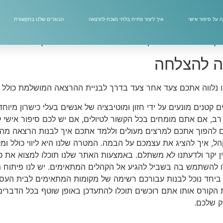
ת באופן משמעותי על ידי הרצאות בתחום, יש לנו עבורכם קורס ה
הפוך את תחום המומחיות שלו להרצאה מרתקת ומושכת ובעיקר רווחי
 על סיפור אישי
איך ליצור פתיח בלתי נשכח להרצאה
הבוגרים שלנו בתקשורת
רוויח עוד אלפי שקלים בחודש. המטרה שלנו היא לספק לכם את הכלי
 דרך האתר. האני מאמין שלנו הוא ללמד אתכם את הדרך לעשות זאת
ה להצלחה
ו נלווה אתכם צעד אחר צעד בדרך לבניית ההרצאה המושלמת כולל ש
ם קטנים מונעים על ידי חזון ומוטיבציה של אנשים בעלי כישרון מי
רב, אם אתם מומחים בכל הקשור לטיולים, אם יש לכם סיפור אישי ל
ם להפוך אתכם למרצים מעולים וללמד אתכם איך לבנות הרצאה מה
, איך להציג את עצמכם על הבמה. המטרה שלנו היא ליווי כולל ומ
ין יקר ולדעתנו לא משתלם. באמצעות האתר שלנו תוכלו למצוא את כ
להשתמש בה בשביל להגיע אל הקהלים המתאימים. יש לנו פיתוח מ
 ביחד נוכל לבנות עבורכם רשימה של מקומות המתאימים לבית העס
הקורס אותו אתם רוכשים תוכלו להתעדכן באופן שוטף בכל הדבר
ק שלכם.