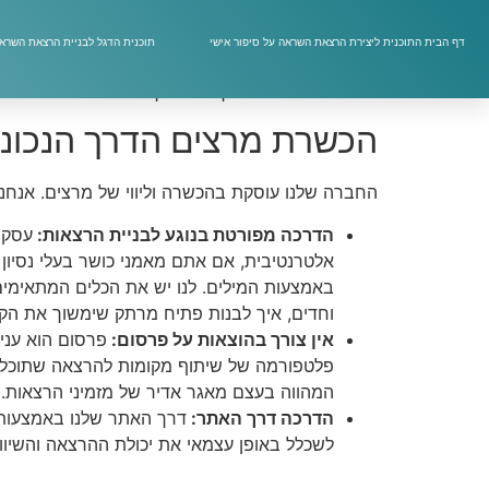
אם יש לכם בית עסק ואתם רוצים להגדיל את ההכנסו
קטנים. הקורסים שלנו מיועדים לכל מי שמעוניין ל
דף הבית התוכנית ליצירת הרצאת השראה על סיפור אישי
תוכנית הדגל לבניית הרצאת השראה
עצמכם נכון ולפנות אל המקומות המתאימים תוכלו לה
שיאפשר לכם להמשיך לבד תוך כדי ליווי צמוד שלנו
הכשרת מרצים הדרך הנכונ
החברה שלנו עוסקת בהכשרה וליווי של מרצים. אנחנ
הדרכה מפורטת בנוגע לבניית הרצאות:
עסקי
אלטרנטיבית, אם אתם מאמני כושר בעלי נסיון 
באמצעות המילים. לנו יש את הכלים המתאימי
וחדים, איך לבנות פתיח מרתק שימשוך את הקהל
אין צורך בהוצאות על פרסום:
פרסום הוא עני
פלטפורמה של שיתוף מקומות להרצאה שתוכלו 
המהווה בעצם מאגר אדיר של מזמיני הרצאות.
הדרכה דרך האתר:
דרך האתר שלנו באמצעות 
לשכלל באופן עצמאי את יכולת ההרצאה והשיוו