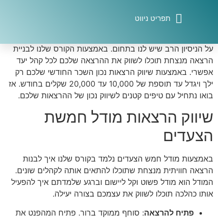
שיווק הרצאות הוא מעשה אומנות הדורש ידע ומומחיות ובעיקר
הרבה סבלנות. בדיוק בשביל זה אנחנו כאן בשביל לקצר את
הדרך ולקצור את פירות ההצלחה במהירות וביעילות בהסתמך
דף הבית התוכנית ליצירת הרצאת השראה על סיפור אישי
תוכנית הדגל לבניית הרצאת השראה על סיפור אישי
איך ליצור פתיח בלתי נשכח להרצאה
איתם ישראלי- הרצאות לחברות וארגונים
על הניסיון הרב שיש לנו בתחום. באמצעות הקורס שלנו לבניית
הרצאה מנצחת תוכלו לשווק את ההרצאה שלכם לכל קהל יעד
אפשרי. באמצעות שיווק הרצאות נכון השכר החודשי שלכם רק
ילך ויגדל עד תוספת של 10,000 עד 20,000 שקלים בחודש. אז
בואו נתחיל עם טיפים קטנים לשיווק נכון של ההרצאות שלכם.
שיווק הרצאות מודל חמשת
הצעדים
באמצעות מודל חמש הצעדים נלמד בקורס שלנו איך לבנות
הרצאה חוויתית מנצחת שתוכלו להתאים אותה לקהלים שונים.
המודל הוא מודל פשוט וקל ליישום וברגע שלמדתם איך להפעיל
אותו כהלכה תוכלו לשווק את עצמכם בצורה יעילה.
פתיח להרצאה
: סוחף ממוקד ברור. פתיח המהפנט את