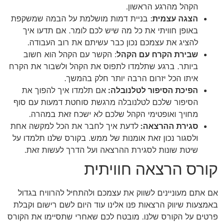
הקהל מהרגע הראשון.
הצגה עצמית
: בניית דמות מושלמת על הבמה שמשקפת
באופן חוויתי את כל מה שיש לכם לומר. אם תדעו איך
להציג את עצמכם נכון כבר עשיתם את רוב העבודה.
שבירת הקרח עם הקהל
: הקשר עם הקהל הוא חשוב
ביותר. ברגע שתלמדו לתפוס את הקהל ולשבור את הקרח
איתו הכל יזרום הרבה יותר חלק בהמשך.
הפיכת הסיפור לטלנובלה:
אם תלמדו איך להפוך את
הסיפור שלכם לטלנובלה מרגשת סוחטת דמעות עם סוף
מחויך ואופטימי הקהל שלכם לא ישכח זאת במהרה.
סגירת ההרצאה:
לדעת איך לחבר את הכל למקשה אחת
ולסגור נכון זאת אומנות של ממש. בקורס שלנו תלמדו על
שיטת שונות לסגירת ההרצאה ועל הדרך לעשות זאת.
קורס הרצאה חוויתית
אם אתם מעוניינים לשווק את עצמכם ולהתחיל להרוויח בגדול
באמצעות שיווק הרצאות פנו אלינו עוד היום לשם רישום וקבלת
פרטים על הקורס שלנו. מובטח לכם שאחרי שתסיימו את הקורס